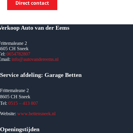
Direct contact
Verkoop Auto van der Eems
Frittemaleane 2
8605 CH Sneek
Tel:
0654782807
Email:
info@autovandereems.nl
Service afdeling: Garage Betten
Frittemaleane 2
8605 CH Sneek
Tel:
0515 – 413 807
Website:
www.bettensneek.nl
Openingstijden