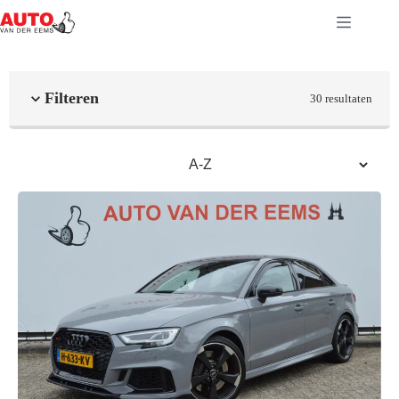
Ga
naar
de
inhoud
Filteren
30 resultaten