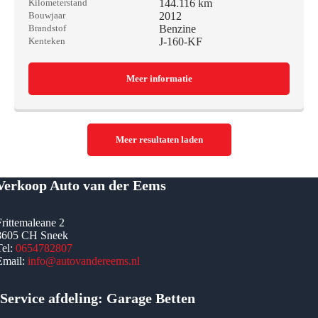
144.116 km
Kilometerstand
2012
Bouwjaar
Benzine
Brandstof
J-160-KF
Kenteken
Meer informatie
Meer resultaten laden
Verkoop Auto van der Eems
Frittemaleane 2
8605 CH Sneek
Tel:
0654782807
Email:
info@autovandereems.nl
Service afdeling: Garage Betten